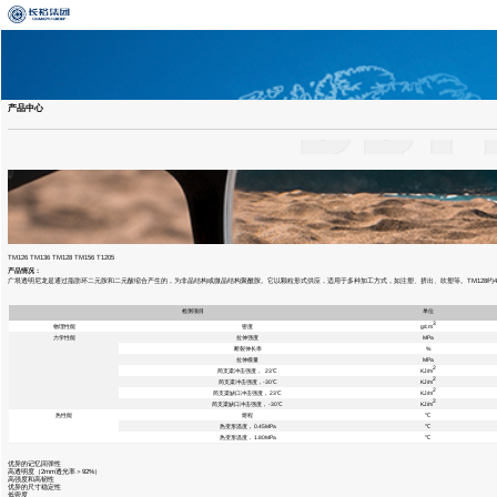
产品中心
TM126 TM136 TM128 TM156 T1205
产品情况：
广垠透明尼龙是通过脂肪环二元胺和二元酸缩合产生的，为非晶结构或微晶结构聚酰胺。它以颗粒形式供应，适用于多种加工方式，如注塑、挤出、吹塑等。TM128约4
检测项目
单位
3
物理性能
密度
g/cm
力学性能
拉伸强度
MPa
断裂伸长率
%
拉伸模量
MPa
2
简支梁冲击强度， 23℃
KJ/m
2
简支梁冲击强度，-30℃
KJ/m
2
简支梁缺口冲击强度， 23℃
KJ/m
2
简支梁缺口冲击强度， -30℃
KJ/m
热性能
熔程
℃
热变形温度， 0.45MPa
℃
热变形温度， 1.80MPa
℃
优异的记忆回弹性
高透明度（2mm透光率＞92%）
高强度和高韧性
优异的尺寸稳定性
低密度